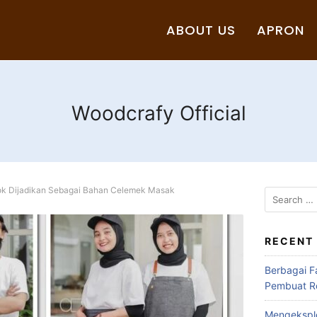
ABOUT US
APRON
Woodcrafy Official
ok Dijadikan Sebagai Bahan Celemek Masak
RECENT
Berbagai F
Pembuat Ro
Mengeksplo