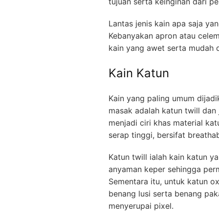
tujuan serta keinginan dari p
Lantas jenis kain apa saja y
Kebanyakan apron atau cele
kain yang awet serta mudah di
Kain Katun
Kain yang paling umum dijad
masak adalah katun twill dan 
menjadi ciri khas material ka
serap tinggi, bersifat breath
Katun twill ialah kain katun
anyaman keper sehingga perm
Sementara itu, untuk katun o
benang lusi serta benang pak
menyerupai pixel.