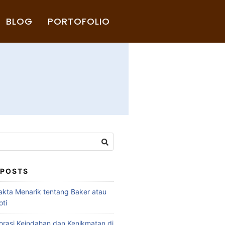
BLOG
PORTOFOLIO
 POSTS
akta Menarik tentang Baker atau
ti
rasi Keindahan dan Kenikmatan di