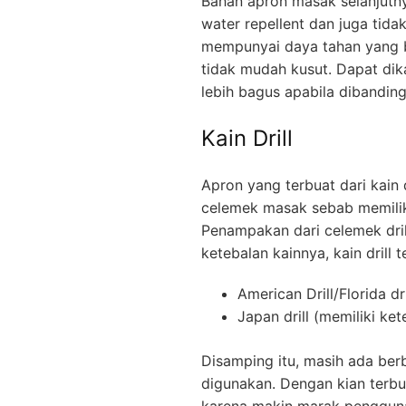
Bahan apron masak selanjutnya 
water repellent dan juga tid
mempunyai daya tahan yang ba
tidak mudah kusut. Dapat dika
lebih bagus apabila dibandin
Kain Drill
Apron yang terbuat dari kain 
celemek masak sebab memiliki
Penampakan dari celemek dril
ketebalan kainnya, kain drill 
American Drill/Florida dr
Japan drill (memiliki ket
Disamping itu, masih ada ber
digunakan. Dengan kian terbu
karena makin marak pengguna