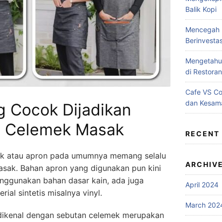
Balik Kopi
Mencegah B
Berinvesta
Mengetahui
di Restoran
Cafe VS C
dan Kesam
g Cocok Dijadikan
n Celemek Masak
RECENT
k atau apron pada umumnya memang selalu
ARCHIV
asak. Bahan apron yang digunakan pun kini
ggunakan bahan dasar kain, ada juga
April 2024
ial sintetis misalnya vinyl.
March 202
 dikenal dengan sebutan celemek merupakan