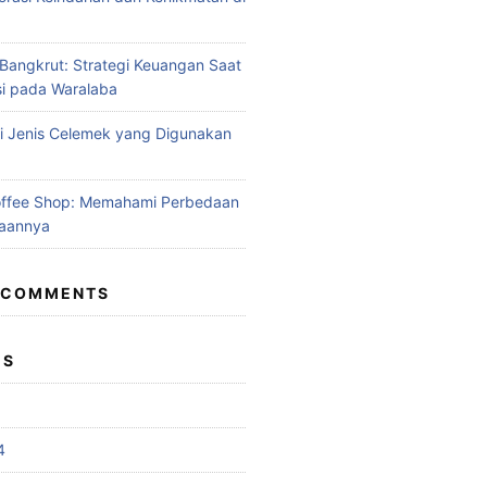
angkrut: Strategi Keuangan Saat
si pada Waralaba
 Jenis Celemek yang Digunakan
offee Shop: Memahami Perbedaan
aannya
 COMMENTS
ES
4