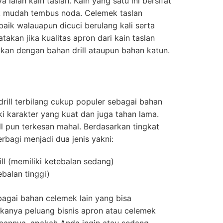
ialah kain taslan. Kain yang satu ini bersifat
ak mudah tembus noda. Celemek taslan
ik walauapun dicuci berulang kali serta
takan jika kualitas apron dari kain taslan
gkan dengan bahan drill ataupun bahan katun.
drill terbilang cukup populer sebagai bahan
 karakter yang kuat dan juga tahan lama.
l pun terkesan mahal. Berdasarkan tingkat
terbagi menjadi dua jenis yakni:
ill (memiliki ketebalan sedang)
ebalan tinggi)
bagai bahan celemek lain yang bisa
kanya peluang bisnis apron atau celemek
annya, apakah Anda ingin atau sedang