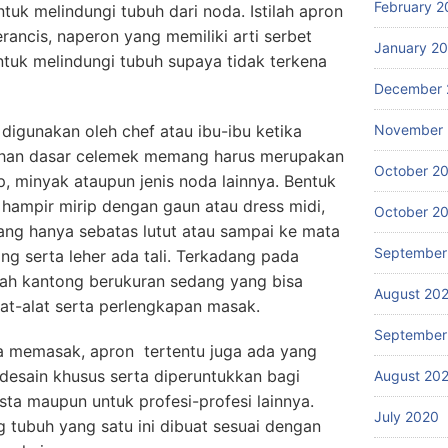
February 2
tuk melindungi tubuh dari noda. Istilah apron
erancis, naperon yang memiliki arti serbet
January 2
ntuk melindungi tubuh supaya tidak terkena
December 
igunakan oleh chef atau ibu-ibu ketika
November
bahan dasar celemek memang harus merupakan
October 2
p, minyak ataupun jenis noda lainnya. Bentuk
hampir mirip dengan gaun atau dress midi,
October 2
ng hanya sebatas lutut atau sampai ke mata
September
ng serta leher ada tali. Terkadang pada
ah kantong berukuran sedang yang bisa
August 20
t-alat serta perlengkapan masak.
September
a memasak, apron tertentu juga ada yang
esain khusus serta diperuntukkan bagi
August 20
sta maupun untuk profesi-profesi lainnya.
July 2020
g tubuh yang satu ini dibuat sesuai dengan