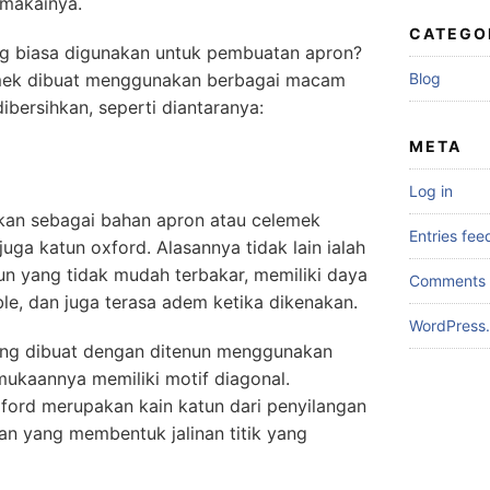
emakainya.
CATEGO
ang biasa digunakan untuk pembuatan apron?
mek dibuat menggunakan berbagai macam
Blog
bersihkan, seperti diantaranya:
META
Log in
ikan sebagai bahan apron atau celemek
Entries fee
juga katun oxford. Alasannya tidak lain ialah
tun yang tidak mudah terbakar, memiliki daya
Comments 
able, dan juga terasa adem ketika dikenakan.
WordPress.
 yang dibuat dengan ditenun menggunakan
ukaannya memiliki motif diagonal.
xford merupakan kain katun dari penyilangan
an yang membentuk jalinan titik yang