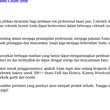
aiter Coffee Shop
a pilihan ekonomis bagi pembuat roti profesional mana pun. Celemek i
an celemek berarti Anda dapat berinvestasi dalam beberapa celemek u
nting dalam menjaga penampilan profesional, menjaga pakaian Anda t
a pelanggan dan masyarakat, tetapi juga menjaga kebersihan Anda, m
awarkan berbagai manfaat yang hanya dapat menguntungkan pembuat ro
 hari ini dan kembalilah ke dapur dengan energi dan kenyamanan baru.
kin marak penggunaannya, apakah Anda ingin atau sedang bergerak di 
elemek bakery untuk 300++ bisnis FnB dan Horeca. Karena Woodcrafy
knik grafir dan bordir.
litas premium yang pastinya akan menjadi produk terbaik. Tunggu ap
juga!