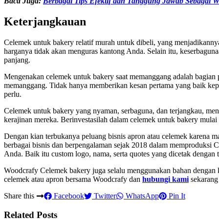
Baca Juga:
Berbagai Tips Efektif dan Tanggung Jawab Sebagai W
Keterjangkauan
Celemek untuk bakery relatif murah untuk dibeli, yang menjadikanny
harganya tidak akan menguras kantong Anda. Selain itu, keserbaguna
panjang.
Mengenakan celemek untuk bakery saat memanggang adalah bagian pe
memanggang. Tidak hanya memberikan kesan pertama yang baik kepad
perlu.
Celemek untuk bakery yang nyaman, serbaguna, dan terjangkau, men
kerajinan mereka. Berinvestasilah dalam celemek untuk bakery mulai
Dengan kian terbukanya peluang bisnis apron atau celemek karena ma
berbagai bisnis dan berpengalaman sejak 2018 dalam memproduksi C
Anda. Baik itu custom logo, nama, serta quotes yang dicetak dengan te
Woodcrafy Celemek bakery juga selalu menggunakan bahan dengan kua
celemek atau apron bersama Woodcrafy dan
hubungi kami
sekarang 
Share this
Facebook
Twitter
WhatsApp
Pin It
Related Posts