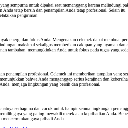
n yang sempurna untuk dipakai saat memanggang karena melindungi pa
nda tetap bersih dan penampilan Anda tetap profesional. Selain itu, ce
melakukan pengiriman.
yak energi dan fokus Anda. Mengenakan celemek dapat membuat perb
erlindungan maksimal sekaligus memberikan cakupan yang nyaman dan
nan tambahan, memungkinkan Anda untuk fokus pada tugas yang seda
kan penampilan profesional. Celemek ini memberikan tampilan yang se
ga menunjukkan bahwa Anda menganggap serius kerajinan dan kebersihan
 Anda, menjaga lingkungan yang bersih dan profesional.
mbuatnya serbaguna dan cocok untuk hampir semua lingkungan pemang
memilih gaya yang paling mewakili merek atau kepribadian Anda. Beb
dan mencerminkan gaya pribadi Anda.