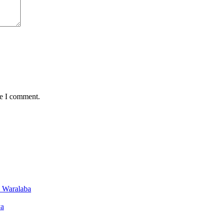
me I comment.
a Waralaba
ya