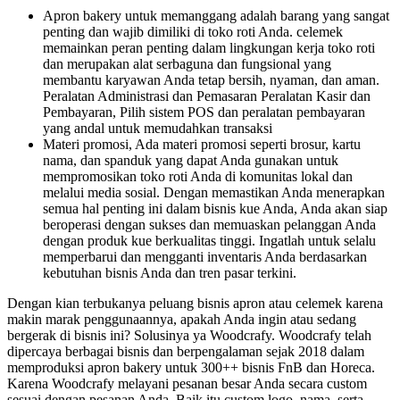
Apron bakery untuk memanggang adalah barang yang sangat
penting dan wajib dimiliki di toko roti Anda. celemek
memainkan peran penting dalam lingkungan kerja toko roti
dan merupakan alat serbaguna dan fungsional yang
membantu karyawan Anda tetap bersih, nyaman, dan aman.
Peralatan Administrasi dan Pemasaran Peralatan Kasir dan
Pembayaran, Pilih sistem POS dan peralatan pembayaran
yang andal untuk memudahkan transaksi
Materi promosi, Ada materi promosi seperti brosur, kartu
nama, dan spanduk yang dapat Anda gunakan untuk
mempromosikan toko roti Anda di komunitas lokal dan
melalui media sosial. Dengan memastikan Anda menerapkan
semua hal penting ini dalam bisnis kue Anda, Anda akan siap
beroperasi dengan sukses dan memuaskan pelanggan Anda
dengan produk kue berkualitas tinggi. Ingatlah untuk selalu
memperbarui dan mengganti inventaris Anda berdasarkan
kebutuhan bisnis Anda dan tren pasar terkini.
Dengan kian terbukanya peluang bisnis apron atau celemek karena
makin marak penggunaannya, apakah Anda ingin atau sedang
bergerak di bisnis ini? Solusinya ya Woodcrafy. Woodcrafy telah
dipercaya berbagai bisnis dan berpengalaman sejak 2018 dalam
memproduksi apron bakery untuk 300++ bisnis FnB dan Horeca.
Karena Woodcrafy melayani pesanan besar Anda secara custom
sesuai dengan pesanan Anda. Baik itu custom logo, nama, serta