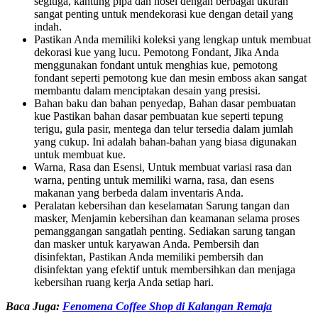
segitiga, kantung pipa dan nosel dengan berbagai ukuran
sangat penting untuk mendekorasi kue dengan detail yang
indah.
Pastikan Anda memiliki koleksi yang lengkap untuk membuat
dekorasi kue yang lucu. Pemotong Fondant, Jika Anda
menggunakan fondant untuk menghias kue, pemotong
fondant seperti pemotong kue dan mesin emboss akan sangat
membantu dalam menciptakan desain yang presisi.
Bahan baku dan bahan penyedap, Bahan dasar pembuatan
kue Pastikan bahan dasar pembuatan kue seperti tepung
terigu, gula pasir, mentega dan telur tersedia dalam jumlah
yang cukup. Ini adalah bahan-bahan yang biasa digunakan
untuk membuat kue.
Warna, Rasa dan Esensi, Untuk membuat variasi rasa dan
warna, penting untuk memiliki warna, rasa, dan esens
makanan yang berbeda dalam inventaris Anda.
Peralatan kebersihan dan keselamatan Sarung tangan dan
masker, Menjamin kebersihan dan keamanan selama proses
pemanggangan sangatlah penting. Sediakan sarung tangan
dan masker untuk karyawan Anda. Pembersih dan
disinfektan, Pastikan Anda memiliki pembersih dan
disinfektan yang efektif untuk membersihkan dan menjaga
kebersihan ruang kerja Anda setiap hari.
Baca Juga:
Fenomena Coffee Shop di Kalangan Remaja