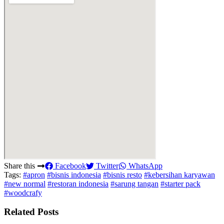
Share this
Facebook
Twitter
WhatsApp
Tags:
#apron
#bisnis indonesia
#bisnis resto
#kebersihan karyawan
#new normal
#restoran indonesia
#sarung tangan
#starter pack
#woodcrafy
Related Posts