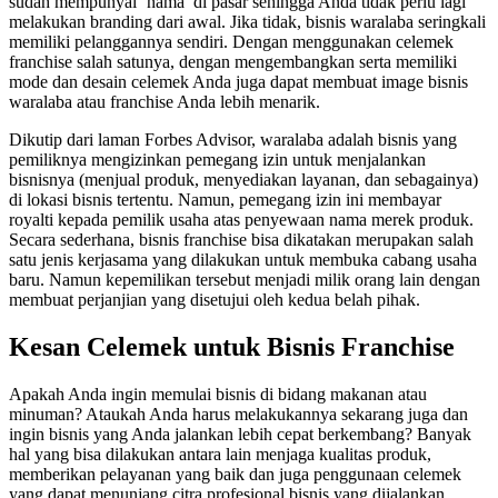
sudah mempunyai ‘nama’ di pasar sehingga Anda tidak perlu lagi
melakukan branding dari awal. Jika tidak, bisnis waralaba seringkali
memiliki pelanggannya sendiri. Dengan menggunakan celemek
franchise salah satunya, dengan mengembangkan serta memiliki
mode dan desain celemek Anda juga dapat membuat image bisnis
waralaba atau franchise Anda lebih menarik.
Dikutip dari laman Forbes Advisor, waralaba adalah bisnis yang
pemiliknya mengizinkan pemegang izin untuk menjalankan
bisnisnya (menjual produk, menyediakan layanan, dan sebagainya)
di lokasi bisnis tertentu. Namun, pemegang izin ini membayar
royalti kepada pemilik usaha atas penyewaan nama merek produk.
Secara sederhana, bisnis franchise bisa dikatakan merupakan salah
satu jenis kerjasama yang dilakukan untuk membuka cabang usaha
baru. Namun kepemilikan tersebut menjadi milik orang lain dengan
membuat perjanjian yang disetujui oleh kedua belah pihak.
Kesan Celemek untuk Bisnis Franchise
Apakah Anda ingin memulai bisnis di bidang makanan atau
minuman? Ataukah Anda harus melakukannya sekarang juga dan
ingin bisnis yang Anda jalankan lebih cepat berkembang? Banyak
hal yang bisa dilakukan antara lain menjaga kualitas produk,
memberikan pelayanan yang baik dan juga penggunaan celemek
yang dapat menunjang citra profesional bisnis yang dijalankan.