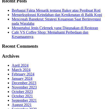
Recent Posts
Berbagai Fakta Menarik tentang Baker atau Pembuat Roti
Mengeksplorasi Keindahan dan Kenikmatan di Balik Kopi
Mencegah Bangkrut: Strategi Keuangan Saat Berinvestasi
pada Waralaba
Mengetahui Jenis Celemek yang Digunakan di Restoran
Cafe VS Coffee Shop: Memahami Perbedaan dan
Kesamaannya
Recent Comments
Archives
April 2024
March 2024
February 2024
January 2024
December 2023
November 2023
October 2023
October 2021
September 2021
August 2021