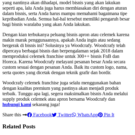
yang nantinya akan dihadapi, model bisnis yang akan lakukan
seperti apa, lalu Anda juga harus membiasakan diri dengan aturan
dalam bisnis, serta Anda harus mampu memahami bagaimana tipe
kepribadian Anda. Semua hal-hal tersebut memiliki pengaruh besar
bagi bisnis waralaba yang akan Anda lakukan.
Dengan kian terbukanya peluang bisnis apron atau celemek karena
makin marak penggunaannya, apakah Anda ingin atau sedang
bergerak di bisnis ini? Solusinya ya Woodcrafy. Woodcrafy telah
dipercaya berbagai bisnis dan berpengalaman sejak 2018 dalam
memproduksi celemek franchise untuk 300++ bisnis FnB dan
Horeca. Karena Woodcrafy melayani pesanan besar Anda secara
custom sesuai dengan pesanan Anda. Baik itu custom logo, nama,
serta quotes yang dicetak dengan teknik grafir dan bordir.
Woodcrafy celemek franchise juga selalu menggunakan bahan
dengan kualitas premium yang pastinya akan menjadi produk
terbaik. Tunggu apa lagi, segera maksimalkan bisnis Anda melalui
supply produk celemek atau apron bersama Woodcrafy dan
hubungi kami
sekarang juga!
Share this
Facebook
Twitter
WhatsApp
Pin It
Related Posts