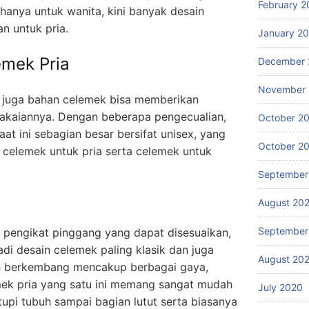
February 2
hanya untuk wanita, kini banyak desain
n untuk pria.
January 2
emek Pria
December 
November
n juga bahan celemek bisa memberikan
akaiannya. Dengan beberapa pengecualian,
October 2
t ini sebagian besar bersifat unisex, yang
October 2
a celemek untuk pria serta celemek untuk
September
August 20
September
a pengikat pinggang yang dapat disesuaikan,
i desain celemek paling klasik dan juga
August 20
lah berkembang mencakup berbagai gaya,
mek pria yang satu ini memang sangat mudah
July 2020
upi tubuh sampai bagian lutut serta biasanya