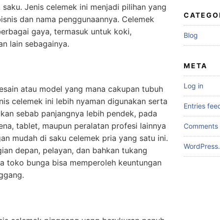
ku. Jenis celemek ini menjadi pilihan yang
CATEGO
bisnis dan nama penggunaannya. Celemek
berbagai gaya, termasuk untuk koki,
Blog
an lain sebagainya.
META
Log in
esain atau model yang mana cakupan tubuh
enis celemek ini lebih nyaman digunakan serta
Entries fee
kan sebab panjangnya lebih pendek, pada
ena, tablet, maupun peralatan profesi lainnya
Comments 
n mudah di saku celemek pria yang satu ini.
WordPress.
gian depan, pelayan, dan bahkan tukang
uga toko bunga bisa memperoleh keuntungan
ggang.