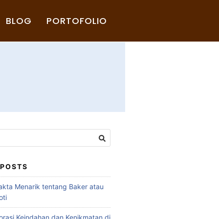
BLOG
PORTOFOLIO
 POSTS
akta Menarik tentang Baker atau
ti
rasi Keindahan dan Kenikmatan di