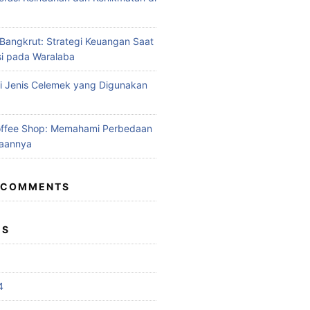
angkrut: Strategi Keuangan Saat
si pada Waralaba
 Jenis Celemek yang Digunakan
offee Shop: Memahami Perbedaan
aannya
 COMMENTS
ES
4