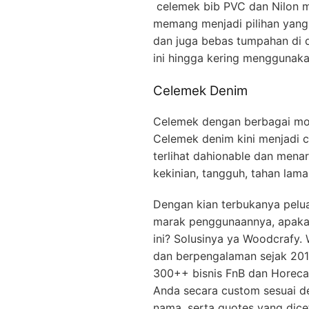
celemek bib PVC dan Nilon me
memang menjadi pilihan yang
dan juga bebas tumpahan di 
ini hingga kering menggunak
Celemek Denim
Celemek dengan berbagai mod
Celemek denim kini menjadi
terlihat dahionable dan menari
kekinian, tangguh, tahan lam
Dengan kian terbukanya pelu
marak penggunaannya, apakah
ini? Solusinya ya Woodcrafy.
dan berpengalaman sejak 20
300++ bisnis FnB dan Horeca
Anda secara custom sesuai d
nama, serta quotes yang dicet