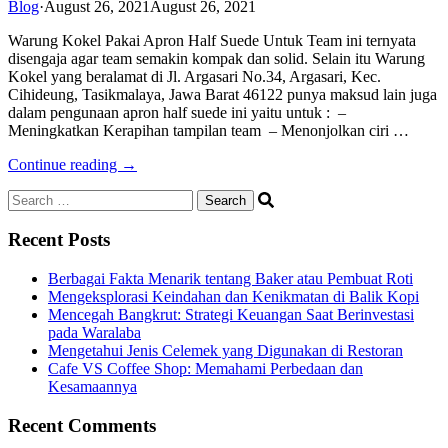
Blog
·
August 26, 2021
August 26, 2021
Warung Kokel Pakai Apron Half Suede Untuk Team ini ternyata
disengaja agar team semakin kompak dan solid. Selain itu Warung
Kokel yang beralamat di Jl. Argasari No.34, Argasari, Kec.
Cihideung, Tasikmalaya, Jawa Barat 46122 punya maksud lain juga
dalam pengunaan apron half suede ini yaitu untuk : –
Meningkatkan Kerapihan tampilan team – Menonjolkan ciri …
Continue reading →
Search
for:
Recent Posts
Berbagai Fakta Menarik tentang Baker atau Pembuat Roti
Mengeksplorasi Keindahan dan Kenikmatan di Balik Kopi
Mencegah Bangkrut: Strategi Keuangan Saat Berinvestasi
pada Waralaba
Mengetahui Jenis Celemek yang Digunakan di Restoran
Cafe VS Coffee Shop: Memahami Perbedaan dan
Kesamaannya
Recent Comments