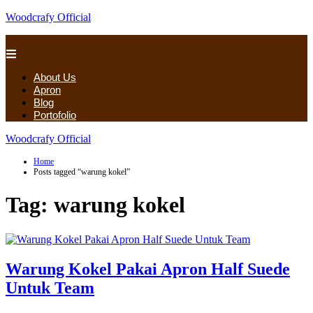
Woodcrafy Official
About Us
Apron
Blog
Portofolio
Woodcrafy Official
Home
Posts tagged “warung kokel”
Tag:
warung kokel
Warung Kokel Pakai Apron Half Suede
Untuk Team