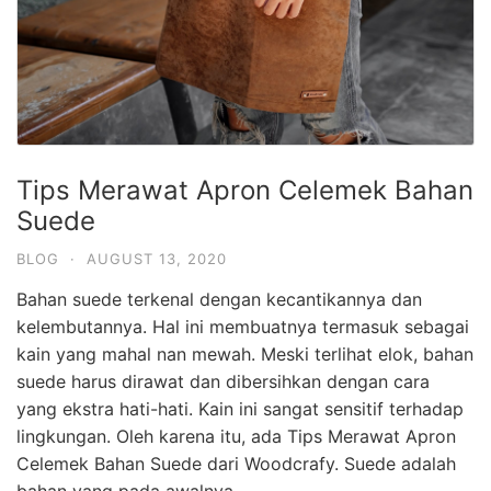
Tips Merawat Apron Celemek Bahan
Suede
BLOG
·
AUGUST 13, 2020
Bahan suede terkenal dengan kecantikannya dan
kelembutannya. Hal ini membuatnya termasuk sebagai
kain yang mahal nan mewah. Meski terlihat elok, bahan
suede harus dirawat dan dibersihkan dengan cara
yang ekstra hati-hati. Kain ini sangat sensitif terhadap
lingkungan. Oleh karena itu, ada Tips Merawat Apron
Celemek Bahan Suede dari Woodcrafy. Suede adalah
bahan yang pada awalnya …