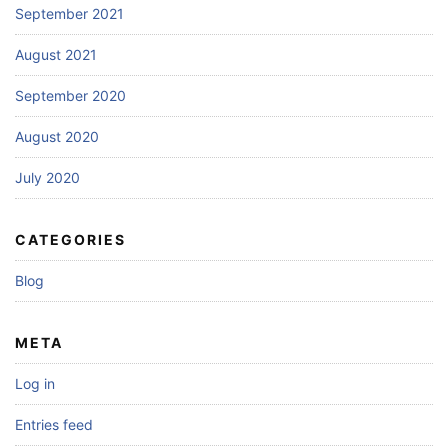
September 2021
August 2021
September 2020
August 2020
July 2020
CATEGORIES
Blog
META
Log in
Entries feed