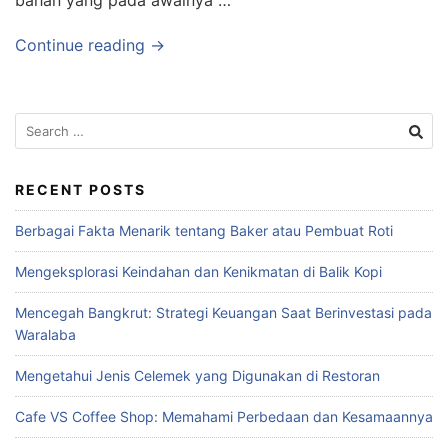
Continue reading →
RECENT POSTS
Berbagai Fakta Menarik tentang Baker atau Pembuat Roti
Mengeksplorasi Keindahan dan Kenikmatan di Balik Kopi
Mencegah Bangkrut: Strategi Keuangan Saat Berinvestasi pada
Waralaba
Mengetahui Jenis Celemek yang Digunakan di Restoran
Cafe VS Coffee Shop: Memahami Perbedaan dan Kesamaannya