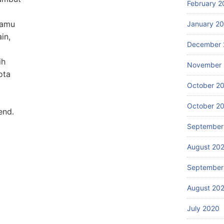
February 2
kamu
January 2
in,
December 
ih
November
ota
October 2
October 2
end.
September
August 20
September
August 20
July 2020