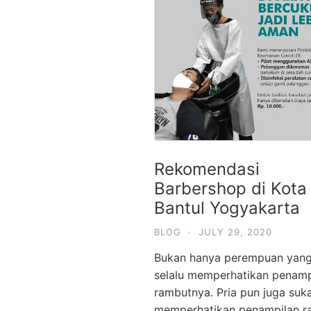
Rekomendasi
Barbershop di Kota
Bantul Yogyakarta
BLOG
·
JULY 29, 2020
Bukan hanya perempuan yan
selalu memperhatikan penamp
rambutnya. Pria pun juga suk
memperhatikan penampilan r