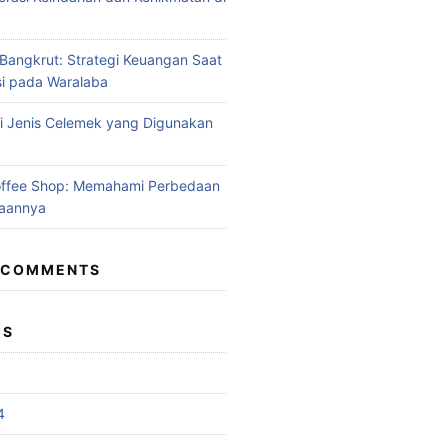
angkrut: Strategi Keuangan Saat
si pada Waralaba
 Jenis Celemek yang Digunakan
offee Shop: Memahami Perbedaan
aannya
 COMMENTS
ES
4