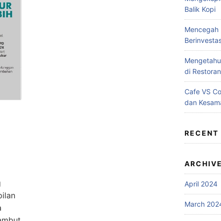
Balik Kopi
Mencegah B
Berinvesta
Mengetahui
di Restoran
Cafe VS C
dan Kesam
RECENT
ARCHIV
g
April 2024
ilan
March 202
a
ambut