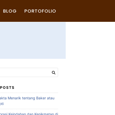
BLOG
PORTOFOLIO
 POSTS
akta Menarik tentang Baker atau
ti
rasi Keindahan dan Kenikmatan di