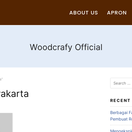
ABOUT US
APRON
Woodcrafy Official
a”
akarta
RECENT
Berbagai F
Pembuat Ro
Mengeksplo