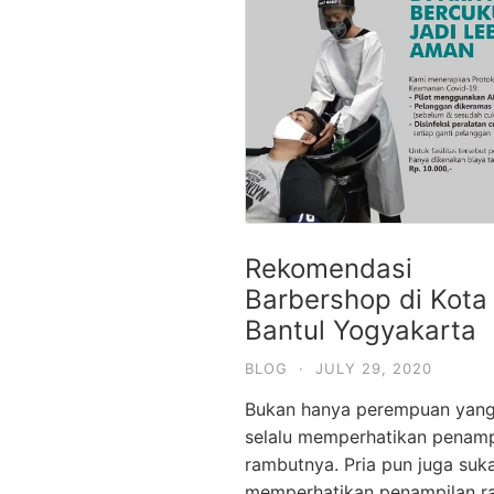
Rekomendasi
Barbershop di Kota
Bantul Yogyakarta
BLOG
·
JULY 29, 2020
Bukan hanya perempuan yan
selalu memperhatikan penamp
rambutnya. Pria pun juga suk
memperhatikan penampilan r