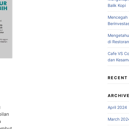
Balik Kopi
Mencegah B
Berinvesta
Mengetahui
di Restoran
Cafe VS C
dan Kesam
RECENT
ARCHIV
g
April 2024
ilan
March 202
a
ambut