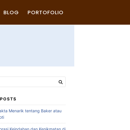
BLOG
PORTOFOLIO
 POSTS
akta Menarik tentang Baker atau
ti
rasi Keindahan dan Kenikmatan di