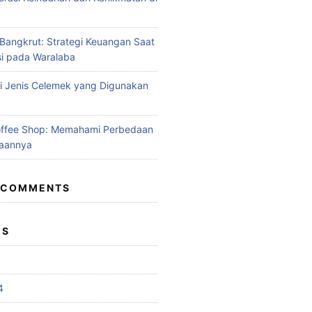
angkrut: Strategi Keuangan Saat
si pada Waralaba
 Jenis Celemek yang Digunakan
offee Shop: Memahami Perbedaan
aannya
 COMMENTS
ES
4