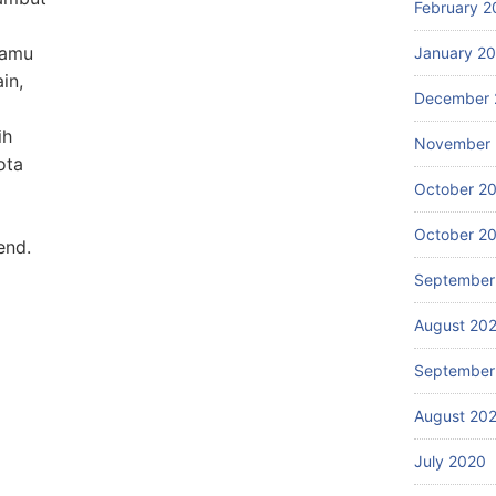
February 2
kamu
January 2
in,
December 
ih
November
ota
October 2
October 2
end.
September
August 20
September
August 20
July 2020