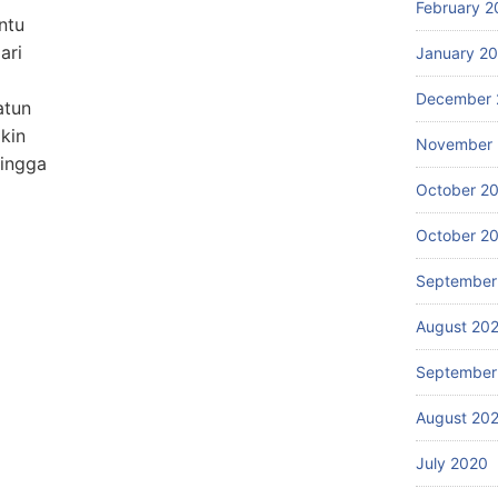
February 2
ntu
ari
January 2
December 
atun
kin
November
hingga
October 2
October 2
September
August 20
September
August 20
July 2020