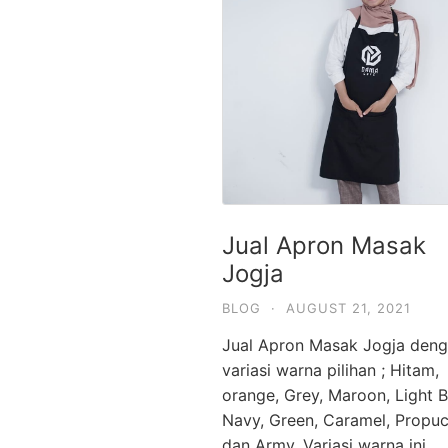
Jual Apron Masak
Jogja
BLOG
·
AUGUST 21, 2021
Jual Apron Masak Jogja deng
variasi warna pilihan ; Hitam,
orange, Grey, Maroon, Light B
Navy, Green, Caramel, Propuc
dan Army. Variasi warna ini