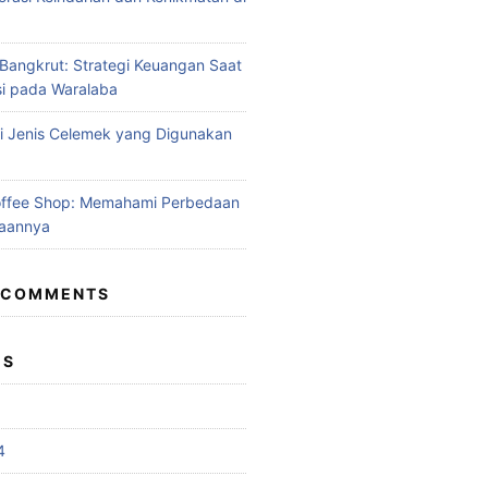
angkrut: Strategi Keuangan Saat
si pada Waralaba
 Jenis Celemek yang Digunakan
offee Shop: Memahami Perbedaan
aannya
 COMMENTS
ES
4