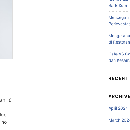
Balik Kopi
Mencegah B
Berinvesta
Mengetahui
di Restoran
Cafe VS C
dan Kesam
RECENT
ARCHIV
an 10
April 2024
lue,
March 202
ino