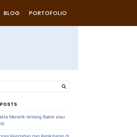
BLOG
PORTOFOLIO
 POSTS
akta Menarik tentang Baker atau
ti
rasi Keindahan dan Kenikmatan di