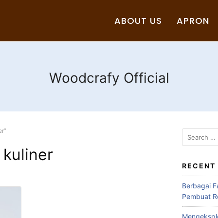
ABOUT US
APRON
Woodcrafy Official
er”
 kuliner
RECENT
Berbagai F
Pembuat Ro
Mengeksplo