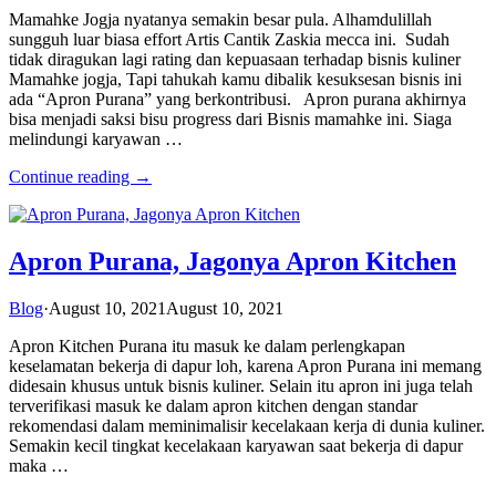
Mamahke Jogja nyatanya semakin besar pula. Alhamdulillah
sungguh luar biasa effort Artis Cantik Zaskia mecca ini. Sudah
tidak diragukan lagi rating dan kepuasaan terhadap bisnis kuliner
Mamahke jogja, Tapi tahukah kamu dibalik kesuksesan bisnis ini
ada “Apron Purana” yang berkontribusi. Apron purana akhirnya
bisa menjadi saksi bisu progress dari Bisnis mamahke ini. Siaga
melindungi karyawan …
Continue reading →
Apron Purana, Jagonya Apron Kitchen
Blog
·
August 10, 2021
August 10, 2021
Apron Kitchen Purana itu masuk ke dalam perlengkapan
keselamatan bekerja di dapur loh, karena Apron Purana ini memang
didesain khusus untuk bisnis kuliner. Selain itu apron ini juga telah
terverifikasi masuk ke dalam apron kitchen dengan standar
rekomendasi dalam meminimalisir kecelakaan kerja di dunia kuliner.
Semakin kecil tingkat kecelakaan karyawan saat bekerja di dapur
maka …