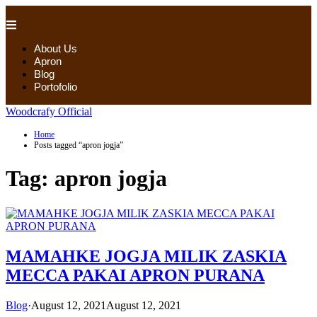
About Us
Apron
Blog
Portofolio
Woodcrafy Official
Home
Posts tagged “apron jogja”
Tag:
apron jogja
MAMAHKE JOGJA MILIK ZASKIA
MECCA PAKAI APRON PURANA
Blog
·
August 12, 2021
August 12, 2021