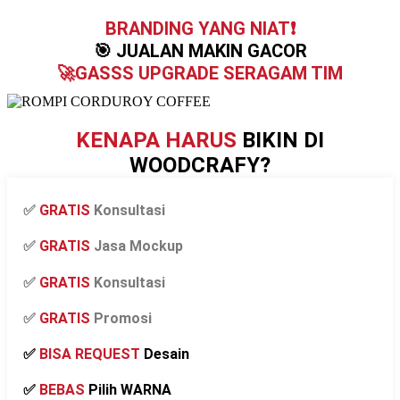
BRANDING YANG NIAT
❗
🎯 JUALAN MAKIN GACOR
🚀
GASSS UPGRADE SERAGAM TIM
KENAPA HARUS
BIKIN DI
WOODCRAFY?
✅
GRATIS
Konsultasi
✅
GRATIS
Jasa Mockup
✅
GRATIS
Konsultasi
✅
GRATIS
Promosi
✅️
BISA REQUEST
Desain
✅️
BEBAS
Pilih WARNA