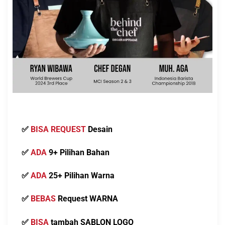
✅️
BISA REQUEST
Desain
✅️
ADA
9+ Pilihan Bahan
✅️
ADA
25+ Pilihan Warna
✅
BEBAS
Request WARNA
✅
BISA
tambah SABLON LOGO