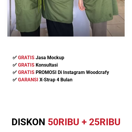
✅
GRATIS
Jasa Mockup
✅
GRATIS
Konsultasi
✅
GRATIS
PROMOSI Di Instagram Woodcrafy
✅
GARANSI
X-Strap 4 Bulan
DISKON
50RIBU + 25RIBU